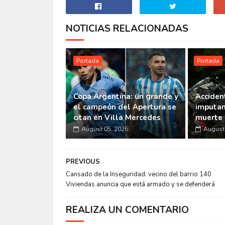
NOTICIAS RELACIONADAS
Portada
Portada
Copa Argentina: un grande y
Accident
el campeón del Apertura se
imputan
citan en Villa Mercedes
muerte 
August 05, 2026
August 
PREVIOUS
Cansado de la Inseguridad: vecino del barrio 140
Viviendas anuncia que está armado y se defenderá
REALIZA UN COMENTARIO