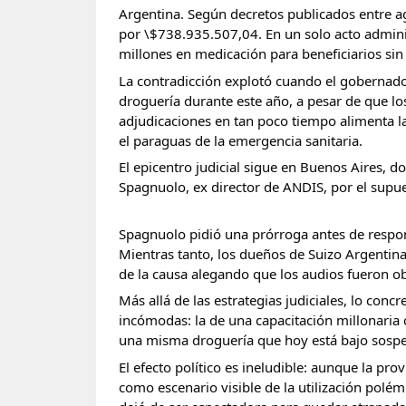
Argentina. Según decretos publicados entre ag
por \$738.935.507,04. En un solo acto adminis
millones en medicación para beneficiarios sin 
La contradicción explotó cuando el gobernado
droguería durante este año, a pesar de que los 
adjudicaciones en tan poco tiempo alimenta la
el paraguas de la emergencia sanitaria.
El epicentro judicial sigue en Buenos Aires, do
Spagnuolo, ex director de ANDIS, por el supue
Spagnuolo pidió una prórroga antes de respon
Mientras tanto, los dueños de Suizo Argentina
de la causa alegando que los audios fueron o
Más allá de las estrategias judiciales, lo conc
incómodas: la de una capacitación millonaria 
una misma droguería que hoy está bajo sospe
El efecto político es ineludible: aunque la pr
como escenario visible de la utilización polémi