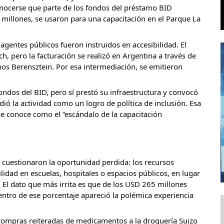
onocerse que parte de los fondos del préstamo BID 
llones, se usaron para una capacitación en el Parque La 
agentes públicos fueron instruidos en accesibilidad. El 
ch, pero la facturación se realizó en Argentina a través de 
os Berensztein. Por esa intermediación, se emitieron 
ndos del BID, pero sí prestó su infraestructura y convocó 
ió la actividad como un logro de política de inclusión. Esa 
se conoce como el “escándalo de la capacitación 
cuestionaron la oportunidad perdida: los recursos 
idad en escuelas, hospitales o espacios públicos, en lugar 
. El dato que más irrita es que de los USD 265 millones 
tro de ese porcentaje apareció la polémica experiencia 
 compras reiteradas de medicamentos a la droguería Suizo 