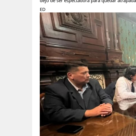
dejó de ser espectadora para quedar atrapada
ED