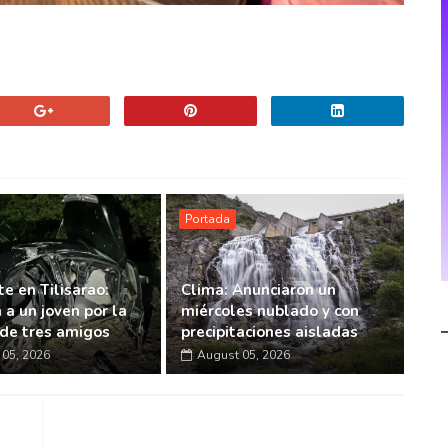
Portada
e en Tilisarao:
Clima: Anunciaron un
 a un joven por la
miércoles nublado y con
de tres amigos
precipitaciones aisladas
05, 2026
August 05, 2026