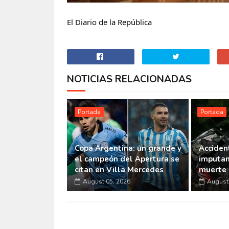
El Diario de la República
NOTICIAS RELACIONADAS
Portada
Portada
Copa Argentina: un grande y
Accident
el campeón del Apertura se
imputan
citan en Villa Mercedes
muerte 
August 05, 2026
August 