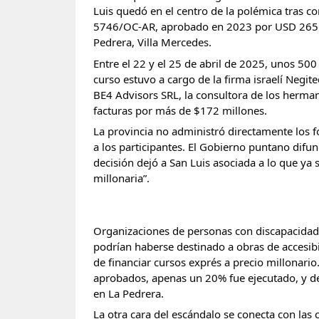
Luis quedó en el centro de la polémica tras c
5746/OC-AR, aprobado en 2023 por USD 265 mi
Pedrera, Villa Mercedes.
Entre el 22 y el 25 de abril de 2025, unos 500 
curso estuvo a cargo de la firma israelí Negite
BE4 Advisors SRL, la consultora de los herman
facturas por más de $172 millones.
La provincia no administró directamente los fo
a los participantes. El Gobierno puntano difund
decisión dejó a San Luis asociada a lo que ya 
millonaria”.
Organizaciones de personas con discapacidad 
podrían haberse destinado a obras de accesibil
de financiar cursos exprés a precio millonario
aprobados, apenas un 20% fue ejecutado, y den
en La Pedrera.
La otra cara del escándalo se conecta con las