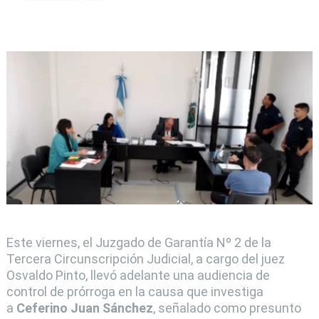
Este viernes, el Juzgado de Garantía Nº 2 de la
Tercera Circunscripción Judicial, a cargo del juez
Osvaldo Pinto, llevó adelante una audiencia de
control de prórroga en la causa que investiga
a
Ceferino Juan Sánchez
, señalado como presunto