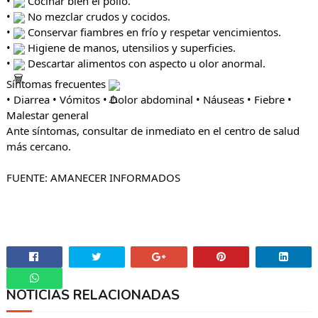
•
Cocinar bien el pollo.
•
No mezclar crudos y cocidos.
•
Conservar fiambres en frío y respetar vencimientos.
•
Higiene de manos, utensilios y superficies.
•
Descartar alimentos con aspecto u olor anormal.
Síntomas frecuentes
• Diarrea • Vómitos • Dolor abdominal • Náuseas • Fiebre •
Malestar general
Ante síntomas, consultar de inmediato en el centro de salud
más cercano.
FUENTE: AMANECER INFORMADOS
NOTICIAS RELACIONADAS
Whatsapp