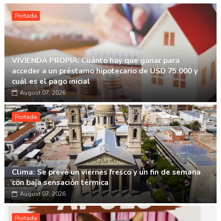
Portada
VIVIENDA PROPIA: Cuánto hay que ganar para
acceder a un préstamo hipotecario de USD 75.000 y
cuál es el pago inicial
August 07, 2026
Portada
Clima: Se prevé un viernes fresco y un fin de semana
con baja sensación térmica
August 07, 2026
Portada