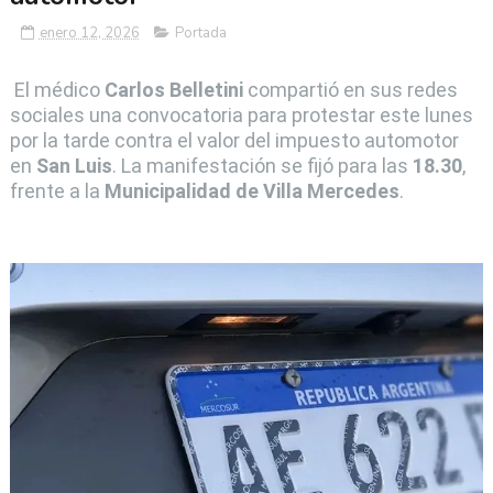
enero 12, 2026
Portada
El médico
Carlos Belletini
compartió en sus redes
sociales una convocatoria para protestar este lunes
por la tarde contra el valor del impuesto automotor
en
San Luis
. La manifestación se fijó para las
18.30
,
frente a la
Municipalidad de Villa Mercedes
.