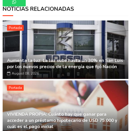
NOTICIAS RELACIONADAS
Whatsapp
Portada
Aumenta la luz: La luz sube hasta un 30% en San Luis
por los nuevos precios de la energía que fijó Nación
August 08, 2026
Portada
VIVIENDA PROPIA: Cuánto hay que ganar para
acceder a un préstamo hipotecario de USD 75.000 y
cuál es el pago inicial