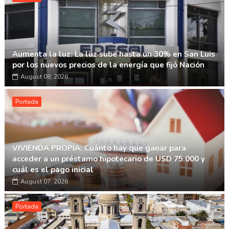
Aumenta la luz: La luz sube hasta un 30% en San Luis
por los nuevos precios de la energía que fijó Nación
August 08, 2026
Portada
VIVIENDA PROPIA: Cuánto hay que ganar para
acceder a un préstamo hipotecario de USD 75.000 y
cuál es el pago inicial
August 07, 2026
Portada