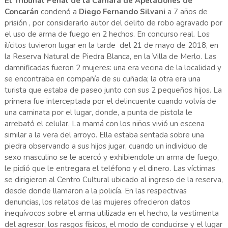
El Tribunal Penal de la Cámara de Apelaciones de
Concarán
condenó a
Diego Fernando Silvani
a 7 años de
prisión , por considerarlo autor del delito de robo agravado por
el uso de arma de fuego en 2 hechos. En concurso real. Los
ilícitos tuvieron lugar en la tarde del 21 de mayo de 2018, en
la Reserva Natural de Piedra Blanca, en la Villa de Merlo. Las
damnificadas fueron 2 mujeres: una era vecina de la localidad y
se encontraba en compañía de su cuñada; la otra era una
turista que estaba de paseo junto con sus 2 pequeños hijos. La
primera fue interceptada por el delincuente cuando volvía de
una caminata por el lugar, donde, a punta de pistola le
arrebató el celular. La mamá con los niños vivió un escena
similar a la vera del arroyo. Ella estaba sentada sobre una
piedra observando a sus hijos jugar, cuando un individuo de
sexo masculino se le acercó y exhibiendole un arma de fuego,
le pidió que le entregara el teléfono y el dinero. Las víctimas
se dirigieron al Centro Cultural ubicado al ingreso de la reserva,
desde donde llamaron a la policía. En las respectivas
denuncias, los relatos de las mujeres ofrecieron datos
inequívocos sobre el arma utilizada en el hecho, la vestimenta
del agresor, los rasgos físicos, el modo de conducirse y el lugar