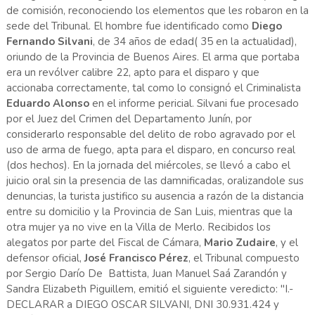
de comisión, reconociendo los elementos que les robaron en la
sede del Tribunal. El hombre fue identificado como
Diego
Fernando Silvani
, de 34 años de edad( 35 en la actualidad),
oriundo de la Provincia de Buenos Aires. El arma que portaba
era un revólver calibre 22, apto para el disparo y que
accionaba correctamente, tal como lo consignó el Criminalista
Eduardo Alonso
en el informe pericial. Silvani fue procesado
por el Juez del Crimen del Departamento Junín, por
considerarlo responsable del delito de robo agravado por el
uso de arma de fuego, apta para el disparo, en concurso real
(dos hechos). En la jornada del miércoles, se llevó a cabo el
juicio oral sin la presencia de las damnificadas, oralizandole sus
denuncias, la turista justifico su ausencia a razón de la distancia
entre su domicilio y la Provincia de San Luis, mientras que la
otra mujer ya no vive en la Villa de Merlo. Recibidos los
alegatos por parte del Fiscal de Cámara,
Mario Zudaire
, y el
defensor oficial,
José Francisco Pérez
, el Tribunal compuesto
por Sergio Darío De Battista, Juan Manuel Saá Zarandón y
Sandra Elizabeth Piguillem, emitió el siguiente veredicto: "I.-
DECLARAR a DIEGO OSCAR SILVANI, DNI 30.931.424 y