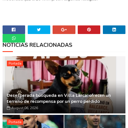
NOTICIAS RELACIONADAS
Whatsapp
Portada
Desesperada búsqueda en Villa Larca: ofrecen un
terreno de recompensa por un perro perdido
August 06, 2026
Portada