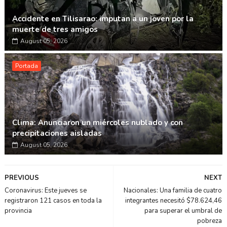
Accidente en Tilisarao: imputan a un joven por la
muerte de tres amigos
August 05, 2026
Portada
Clima: Anunciaron un miércoles nublado y con
precipitaciones aisladas
August 05, 2026
PREVIOUS
NEXT
Coronavirus: Este jueves se
Nacionales: Una familia de cuatro
registraron 121 casos en toda la
integrantes necesitó $78.624,46
provincia
para superar el umbral de
pobreza