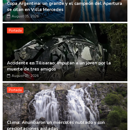
Copa Argentina: un grande y el campeón del Apertura
se citan en Villa Mercedes
August 05, 2026
Portada
Accidente en Tilisarao: imputan a un joven por la
muerte de tres amigos
August 05, 2026
Portada
Clima: Anunciaron un miércoles nublado y con
precipitaciones aisladas