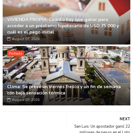
VIVIENDA PROPIA: Cuánto hay que ganar para
acceder a un préstamo hipotecario de USD 75.000 y
cuál es el pago inicial
August 07, 2026
Portada
Clima: Se prevé un viernes fresco y un fin de semana
con baja sensación térmica
August 07, 2026
NEXT
San Luis: Un apostador ganó 22
millones de pesos en el Loto