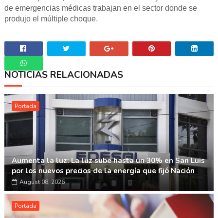
de emergencias médicas trabajan en el sector donde se
produjo el múltiple choque.
NOTICIAS RELACIONADAS
Whatsapp
Portada
Aumenta la luz: La luz sube hasta un 30% en San Luis
por los nuevos precios de la energía que fijó Nación
August 08, 2026
Portada