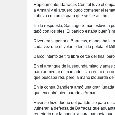
Rápidamente, Barracas Central tuvo el empa
a Armani y el arquero pudo contener el rema
cabeza con un disparo que se fue ancho.
En la respuesta, Santiago Simón estuvo a p
tapó con los pies. El partido estaba buenísim
River era superior a Barracas, manejaba la p
cada vez que el volante tenía la pelota el Mi
Barco intentó de tiro libre cerca del final per
En el arranque de la segunda mitad y antes 
para aumentar el marcador. Un centro en cort
que buscaba red, pero la mano izquierda de G
En la contra Bandiera armó una gran jugada i
que encontró bien parado a Armani.
River se hizo dueño del partido, se paró en 
vulnerar la defensa de Barracas que aguant
repertorio por la banda, a pura gambeta que h