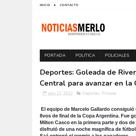
INICIO
CONTACTO
PORTADA
POLITICA
POLICIALES
Deportes: Goleada de River
Central para avanzar en la
julio 13, 2022
Deportes
,
Portada
El equipo de Marcelo Gallardo consiguió u
8vos de final de la Copa Argentina. Fue g
Milton Casco en la primera parte y dos de 
disfrutó de una noche magnífica de fútbol
Saá entregó el premio a los ganadores.