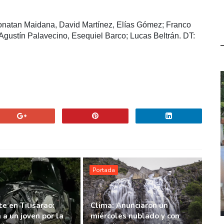
onatan Maidana, David Martínez, Elías Gómez; Franco
Agustín Palavecino, Esequiel Barco; Lucas Beltrán. DT:
Portada
e en Tilisarao:
Clima: Anunciaron un
 a un joven por la
miércoles nublado y con