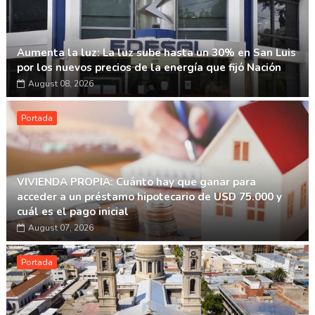
Aumenta la luz: La luz sube hasta un 30% en San Luis
por los nuevos precios de la energía que fijó Nación
August 08, 2026
Portada
VIVIENDA PROPIA: Cuánto hay que ganar para
acceder a un préstamo hipotecario de USD 75.000 y
cuál es el pago inicial
August 07, 2026
Portada