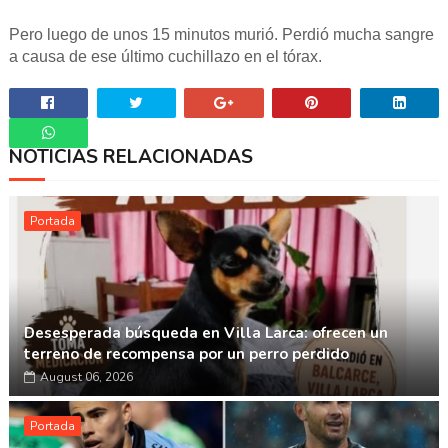
Pero luego de unos 15 minutos murió. Perdió mucha sangre
a causa de ese último cuchillazo en el tórax.
NOTICIAS RELACIONADAS
Whatsapp
Portada
Desesperada búsqueda en Villa Larca: ofrecen un
terreno de recompensa por un perro perdido
August 06, 2026
Portada