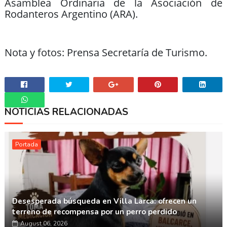
Asamblea Ordinaria de la Asociación de
Rodanteros Argentino (ARA).
Nota y fotos: Prensa Secretaría de Turismo.
NOTICIAS RELACIONADAS
Whatsapp
Portada
Desesperada búsqueda en Villa Larca: ofrecen un
terreno de recompensa por un perro perdido
August 06, 2026