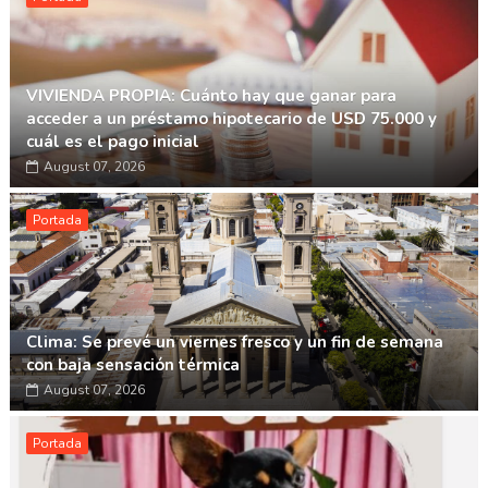
VIVIENDA PROPIA: Cuánto hay que ganar para
acceder a un préstamo hipotecario de USD 75.000 y
cuál es el pago inicial
August 07, 2026
Portada
Clima: Se prevé un viernes fresco y un fin de semana
con baja sensación térmica
August 07, 2026
Portada