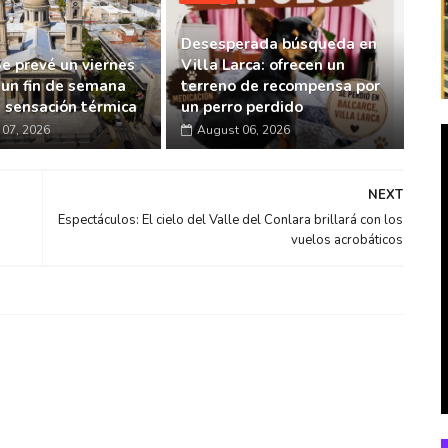
Desesperada búsqueda en
Se prevé un viernes
Villa Larca: ofrecen un
 un fin de semana
terreno de recompensa por
a sensación térmica
un perro perdido
07, 2026
August 06, 2026
NEXT
Espectáculos: El cielo del Valle del Conlara brillará con los
vuelos acrobáticos