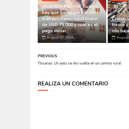
VIVIENDA PROPIA: Cuánto
hay que ganar para acceder
a un préstamo hipotecario
Clima: 
de USD 75.000 y cuál es el
fresco y
pago inicial
con baj
August 07, 2026
August 
PREVIOUS
Tilisarao: Un auto se dio vuelta en un camino rural
REALIZA UN COMENTARIO