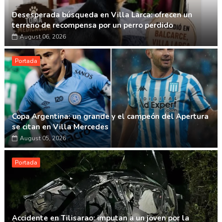
Desesperada búsqueda en Villa Larca: ofrecen un
terreno de recompensa por un perro perdido
August 06, 2026
Portada
Copa Argentina: un grande y el campeón del Apertura
se citan en Villa Mercedes
August 05, 2026
Portada
Accidente en Tilisarao: imputan a un joven por la