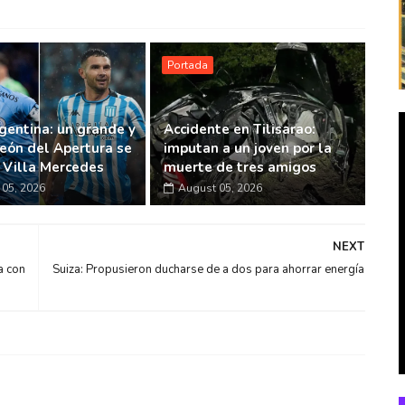
Portada
gentina: un grande y
Accidente en Tilisarao:
eón del Apertura se
imputan a un joven por la
n Villa Mercedes
muerte de tres amigos
05, 2026
August 05, 2026
NEXT
a con
Suiza: Propusieron ducharse de a dos para ahorrar energía