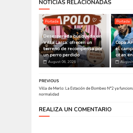
NOTICIAS RELACIONADAS
Portada
Portada
Desesperada búsqueda en
Villa Larca: ofrecen un
Copa Ar
terreno de recompensa por
el camp
un perro perdido
citan e
August 06, 2026
August 
PREVIOUS
Villa de Merlo: La Estación de Bombeo N°2 ya funcion
normalidad
REALIZA UN COMENTARIO