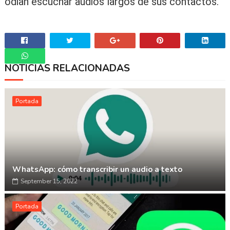
odian escuchar audios largos de sus contactos.
NOTICIAS RELACIONADAS
Whatsapp
Portada
WhatsApp: cómo transcribir un audio a texto
September 15, 2022
Portada