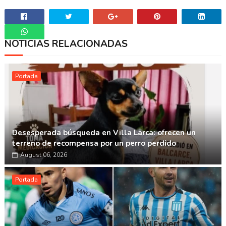
NOTICIAS RELACIONADAS
Whatsapp
Portada
Desesperada búsqueda en Villa Larca: ofrecen un
terreno de recompensa por un perro perdido
August 06, 2026
Portada