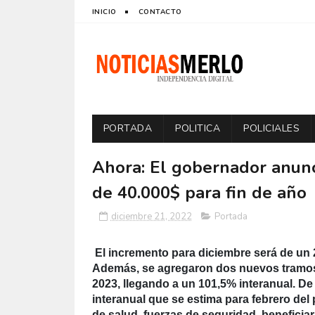
INICIO
CONTACTO
PORTADA
POLITICA
POLICIALES
Ahora: El gobernador anunc
de 40.000$ para fin de año
diciembre 21, 2022
Portada
El incremento para diciembre será de un 
Además, se agregaron dos nuevos tramos 
2023, llegando a un 101,5% interanual. De 
interanual que se estima para febrero del
de salud, fuerzas de seguridad, beneficiar