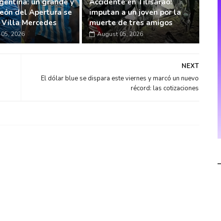
gentina: un grande y
Accidente en Tilisarao:
eón del Apertura se
imputan a un joven por la
n Villa Mercedes
muerte de tres amigos
05, 2026
August 05, 2026
NEXT
El dólar blue se dispara este viernes y marcó un nuevo
récord: las cotizaciones