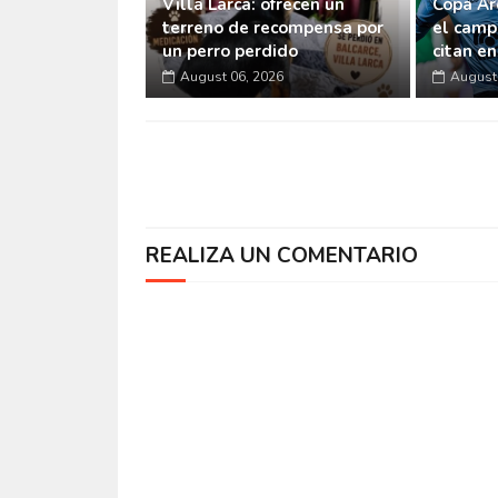
Villa Larca: ofrecen un
Copa Ar
terreno de recompensa por
el camp
un perro perdido
citan e
August 06, 2026
August 
REALIZA UN COMENTARIO