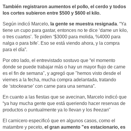
También registraron aumentos el pollo, el cerdo y todos
los cortes subieron entre $500 y $600 el kilo.
Según indicó Marcelo,
la gente se muestra resignada
. “Ya
tiene un cupo para gastar, entonces no te dice ‘dame un kilo,
o tres cuartos’. Te piden ‘$3000 para molida, %4000 para
nalga o para bife'. Eso se está viendo ahora, y la compra
para el día”.
Por otro lado, el entrevistado sostuvo que “el momento
donde se puede trabajar más o hay un mayor flujo de carne
es el fin de semana", y agregó que "hemos visto desde el
viernes a la fecha, mucha compra adelantada, tratando
de
‘stockearse’
con carne para una semana”.
En cuanto a las fiestas que se avecinan, Marcelo indicó que
“ya hay mucha gente que está queriendo hacer reservas de
productos o puntualmente ya lo llevan y los
freezan
"
El carnicero especificó que en algunos casos, como el
matambre y peceto,
el gran aumento "es estacionario, es