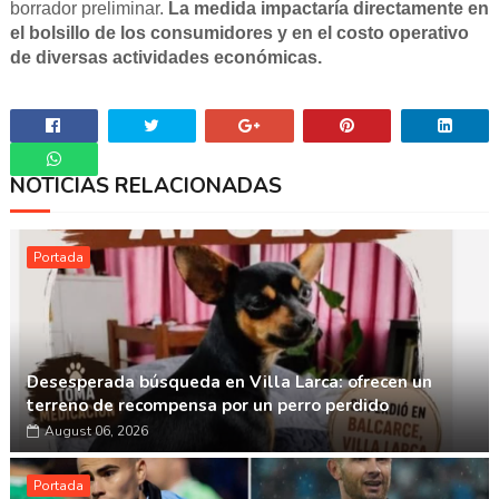
borrador preliminar.
La medida impactaría directamente en
el bolsillo de los consumidores y en el costo operativo
de diversas actividades económicas.
NOTICIAS RELACIONADAS
Whatsapp
Portada
Desesperada búsqueda en Villa Larca: ofrecen un
terreno de recompensa por un perro perdido
August 06, 2026
Portada