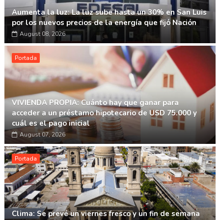
Aumenta la luz: La luz sube hasta un 30% en San Luis
por los nuevos precios de la energía que fijó Nación
August 08, 2026
Portada
VIVIENDA PROPIA: Cuánto hay que ganar para
acceder a un préstamo hipotecario de USD 75.000 y
cuál es el pago inicial
August 07, 2026
Portada
Clima: Se prevé un viernes fresco y un fin de semana