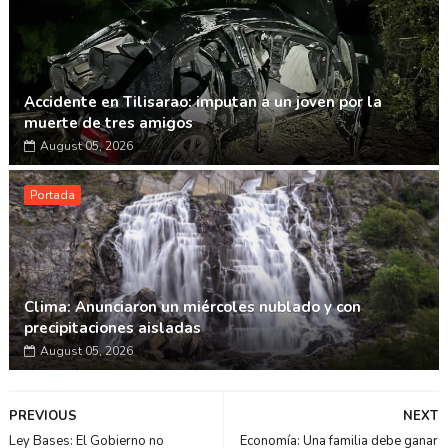
Accidente en Tilisarao: imputan a un joven por la
muerte de tres amigos
August 05, 2026
Portada
Clima: Anunciaron un miércoles nublado y con
precipitaciones aisladas
August 05, 2026
PREVIOUS
NEXT
Ley Bases: El Gobierno no
Economía: Una familia debe ganar