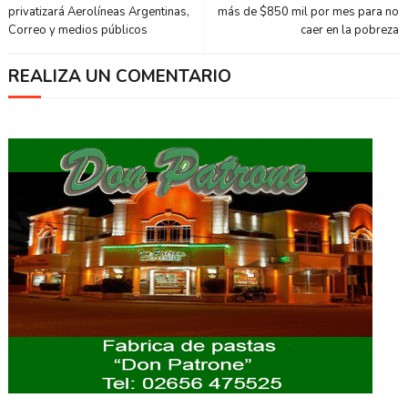
privatizará Aerolíneas Argentinas,
más de $850 mil por mes para no
Correo y medios públicos
caer en la pobreza
REALIZA UN COMENTARIO