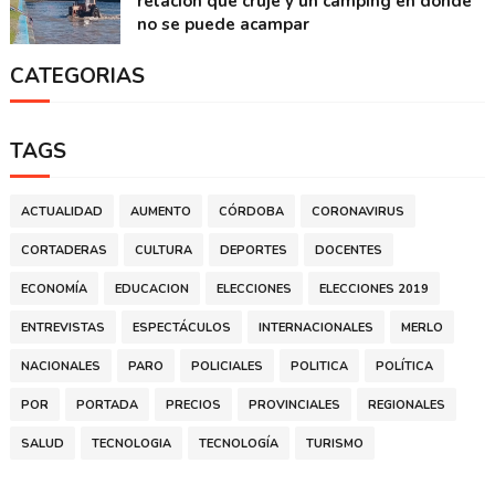
relación que cruje y un camping en donde
no se puede acampar
CATEGORIAS
TAGS
ACTUALIDAD
AUMENTO
CÓRDOBA
CORONAVIRUS
CORTADERAS
CULTURA
DEPORTES
DOCENTES
ECONOMÍA
EDUCACION
ELECCIONES
ELECCIONES 2019
ENTREVISTAS
ESPECTÁCULOS
INTERNACIONALES
MERLO
NACIONALES
PARO
POLICIALES
POLITICA
POLÍTICA
POR
PORTADA
PRECIOS
PROVINCIALES
REGIONALES
SALUD
TECNOLOGIA
TECNOLOGÍA
TURISMO