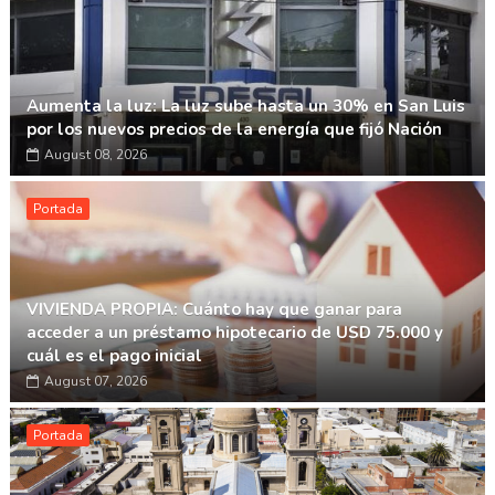
Aumenta la luz: La luz sube hasta un 30% en San Luis
por los nuevos precios de la energía que fijó Nación
August 08, 2026
Portada
VIVIENDA PROPIA: Cuánto hay que ganar para
acceder a un préstamo hipotecario de USD 75.000 y
cuál es el pago inicial
August 07, 2026
Portada