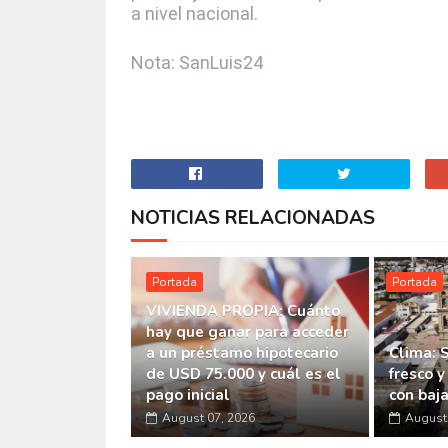
a nivel nacional.
Nota: SanLuis24
NOTICIAS RELACIONADAS
Portada
Portada
VIVIENDA PROPIA: Cuánto
hay que ganar para acceder
a un préstamo hipotecario
Clima: 
de USD 75.000 y cuál es el
fresco y
pago inicial
con baj
August 07, 2026
August 