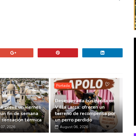
Portada
Desesperada búsqueda en
Se prevé un viernes
Villa Larca: ofrecen un
 un fin de semana
terreno de recompensa por
a sensación térmica
un perro perdido
07, 2026
August 06, 2026