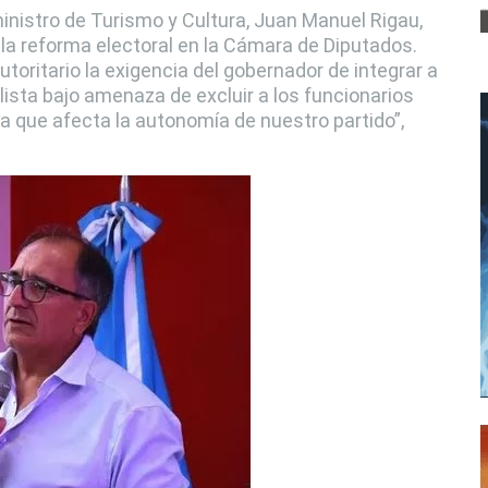
inistro de Turismo y Cultura, Juan Manuel Rigau,
la reforma electoral en la Cámara de Diputados.
oritario la exigencia del gobernador de integrar a
lista bajo amenaza de excluir a los funcionarios
a que afecta la autonomía de nuestro partido”,