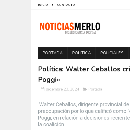
INICIO
CONTACTO
PORTADA
POLITICA
POLICIALES
Política: Walter Ceballos cr
Poggi»
diciembre 23, 2024
Portada
Walter Ceballos, dirigente provincial de
preocupación por lo que calificó como 
Poggi, en relación a decisiones reciente
la coalición.