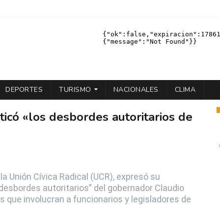
DEPORTES
TURISMO
NACIONALES
CLIMA
iticó «los desbordes autoritarios de
 la Unión Cívica Radical (UCR), expresó su
“desbordes autoritarios” del gobernador Claudio
s que involucran a funcionarios y legisladores de