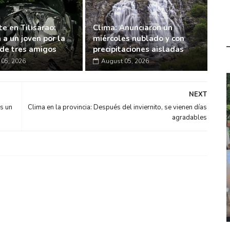
e en Tilisarao:
Clima: Anunciaron un
 a un joven por la
miércoles nublado y con
de tres amigos
precipitaciones aisladas
05, 2026
August 05, 2026
NEXT
s un
Clima en la provincia: Después del inviernito, se vienen días
agradables