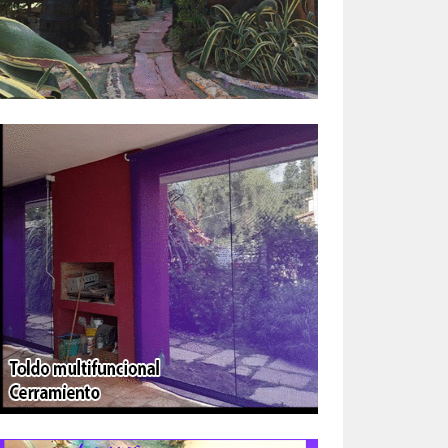
eron
 la
202.
 será
 las