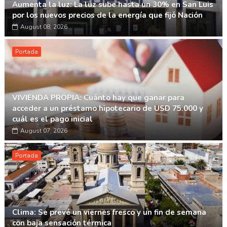
Aumenta la luz: La luz sube hasta un 30% en San Luis
por los nuevos precios de la energía que fijó Nación
August 08, 2026
Portada
VIVIENDA PROPIA: Cuánto hay que ganar para
acceder a un préstamo hipotecario de USD 75.000 y
cuál es el pago inicial
August 07, 2026
Portada
Clima: Se prevé un viernes fresco y un fin de semana
con baja sensación térmica