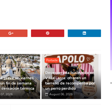
Portada
Desesperada búsqueda en
Se prevé un viernes
Villa Larca: ofrecen un
 un fin de semana
terreno de recompensa por
a sensación térmica
un perro perdido
07, 2026
August 06, 2026