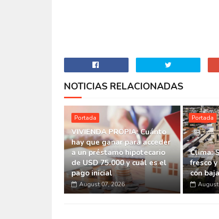
NOTICIAS RELACIONADAS
Portada
Portada
VIVIENDA PROPIA: Cuánto
hay que ganar para acceder
a un préstamo hipotecario
Clima: 
de USD 75.000 y cuál es el
fresco y
pago inicial
con baj
August 07, 2026
August 