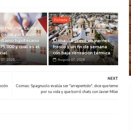
Portada
A PROPIA: Cuánto
 ganar para acceder
éstamo hipotecario
Clima: Se prevé un viernes
75.000 y cuál es el
fresco y un fin de semana
cial
con baja sensación térmica
07, 2026
August 07, 2026
NEXT
nción
Coimas: Spagnuolo evalúa ser "arrepentido", dice que teme
por su vida y que borró chats con Javier Milei