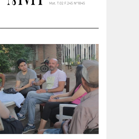
ran
o el