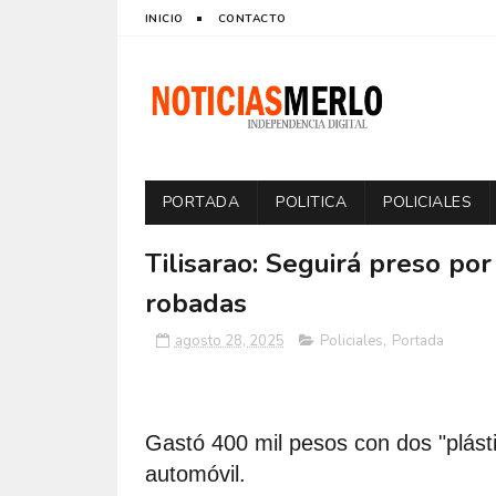
INICIO
CONTACTO
PORTADA
POLITICA
POLICIALES
Tilisarao: Seguirá preso po
robadas
agosto 28, 2025
Policiales
,
Portada
Gastó 400 mil pesos con dos "plástic
automóvil.