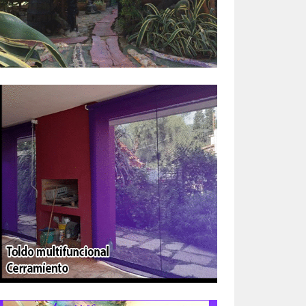
eron
ial