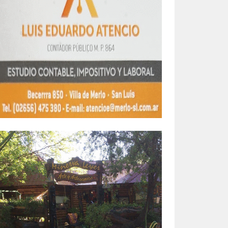
la
hurto
 mil
a que