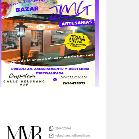
25
s de
e
bros