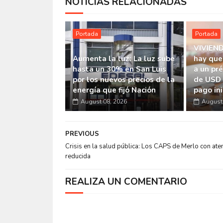
NOTICIAS RELACIONADAS
Portada
Portada
VIVIEND
Aumenta la luz: La luz sube
hay que
hasta un 30% en San Luis
a un pr
por los nuevos precios de la
de USD 
energía que fijó Nación
pago ini
August 08, 2026
August 
PREVIOUS
Crisis en la salud pública: Los CAPS de Merlo con ate
reducida
REALIZA UN COMENTARIO