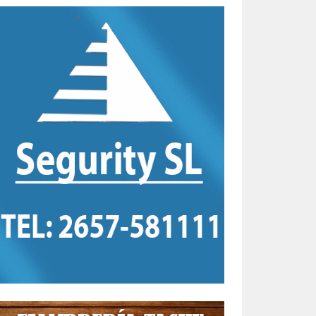
s
a en