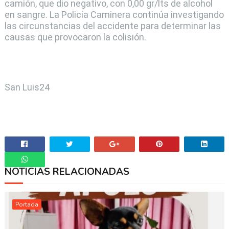
camión, que dio negativo, con 0,00 gr/lts de alcohol
en sangre. La Policía Caminera continúa investigando
las circunstancias del accidente para determinar las
causas que provocaron la colisión.
San Luis24
NOTICIAS RELACIONADAS
Whatsapp
Portada