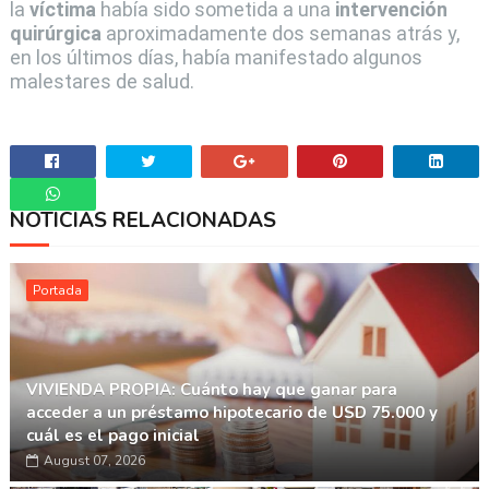
la
víctima
había sido sometida a una
intervención
quirúrgica
aproximadamente dos semanas atrás y,
en los últimos días, había manifestado algunos
malestares de salud.
NOTICIAS RELACIONADAS
Whatsapp
Portada
VIVIENDA PROPIA: Cuánto hay que ganar para
acceder a un préstamo hipotecario de USD 75.000 y
cuál es el pago inicial
August 07, 2026