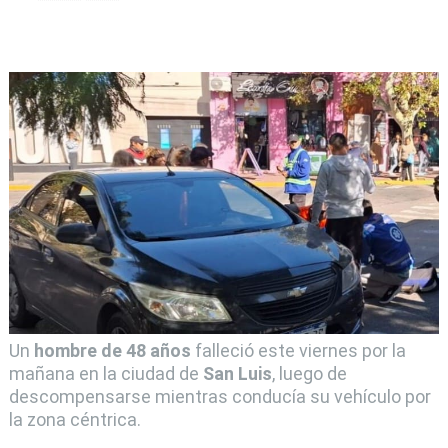
Un
hombre de 48 años
falleció este viernes por la
mañana en la ciudad de
San Luis
, luego de
descompensarse mientras conducía su vehículo por
la zona céntrica.