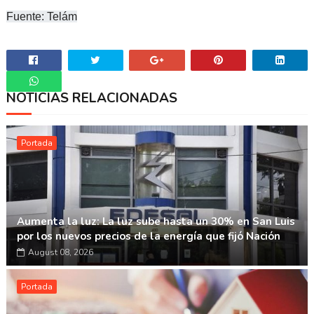
Fuente: Telám
NOTICIAS RELACIONADAS
Whatsapp
Portada
Aumenta la luz: La luz sube hasta un 30% en San Luis
por los nuevos precios de la energía que fijó Nación
August 08, 2026
Portada