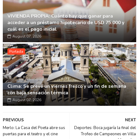
VIVIENDA PROPIA: Cuánto hay que ganar para
acceder a un préstamo hipotecario de USD 75.000 y
cuál es el pago inicial
August 07, 2026
Portada
Clima: Se prevé un viernes fresco y un fin de semana
con baja sensación térmica
August 07, 2026
PREVIOUS
NEXT
Merlo: La Casa del Poeta abre sus
Deportes: Boca jugaría la final del
puertas para el teatro y el cine
Trofeo de Campeones en Villa