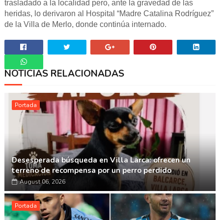
trasladado a la localidad pero, ante la gravedad de las
heridas, lo derivaron al Hospital “Madre Catalina Rodríguez”
de la Villa de Merlo, donde continúa internado.
NOTICIAS RELACIONADAS
Whatsapp
Portada
Desesperada búsqueda en Villa Larca: ofrecen un
terreno de recompensa por un perro perdido
August 06, 2026
Portada