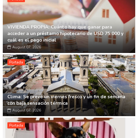
VIVIENDA PROPIA: Cuánto hay que ganar para
acceder a un préstamo hipotecario de USD 75.000 y
cuál es el pago inicial
August 07, 2026
Portada
Clima: Se prevé un viernes fresco y un fin de semana
con baja sensación térmica
August 07, 2026
Portada