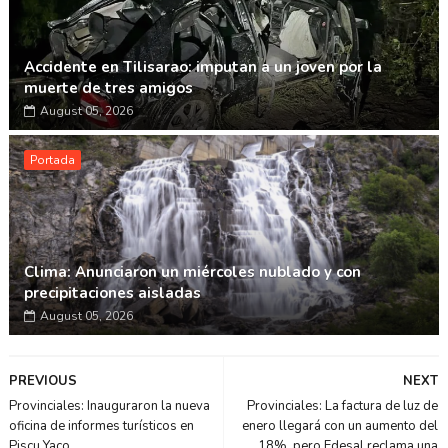
Accidente en Tilisarao: imputan a un joven por la
muerte de tres amigos
August 05, 2026
Portada
Clima: Anunciaron un miércoles nublado y con
precipitaciones aisladas
August 05, 2026
PREVIOUS
NEXT
Provinciales: Inauguraron la nueva
Provinciales: La factura de luz de
oficina de informes turísticos en
enero llegará con un aumento del
Piscu Yaco
18%, pero Edesal reclama una