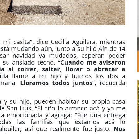
mi casita”, dice Cecilia Aguilera, mientras
 está mudando aún, junto a su hijo Aín de 14
asar navidad ya mudados, esperan poder
 su ansiado techo. “
Cuando me avisaron
a si correr, saltar, llorar o abrazar a
da llamé a mi hijo y fuimos los dos a
mana.
Lloramos todos juntos
”, recuerda
 y su hijo, pueden habitar su propia casa
 de San Luis. “El año lo arranco acá y ya me
a emocionada y agrega: “Fue una entrega
odas las familias que estamos acá lo
quiler, así que realmente fue justo.
Nos