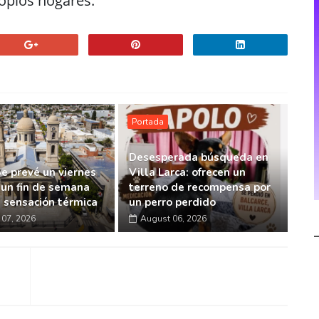
ropios hogares.
Portada
Desesperada búsqueda en
Se prevé un viernes
Villa Larca: ofrecen un
 un fin de semana
terreno de recompensa por
a sensación térmica
un perro perdido
07, 2026
August 06, 2026