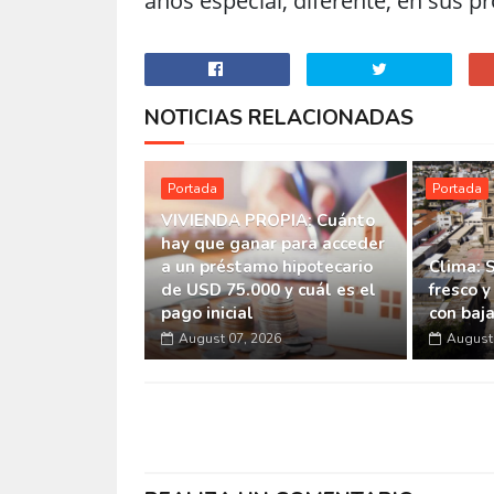
años especial, diferente, en sus p
NOTICIAS RELACIONADAS
Portada
Portada
VIVIENDA PROPIA: Cuánto
hay que ganar para acceder
a un préstamo hipotecario
Clima: 
de USD 75.000 y cuál es el
fresco y
pago inicial
con baj
August 07, 2026
August 