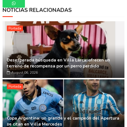
NOTICIAS RELACIONADAS
Whatsapp
Portada
Desesperada búsqueda en Villa Larca: ofrecen un
terreno de recompensa por un perro perdido
August 06, 2026
Portada
Copa Argentina: un grande y el campeón del Apertura
se citan en Villa Mercedes