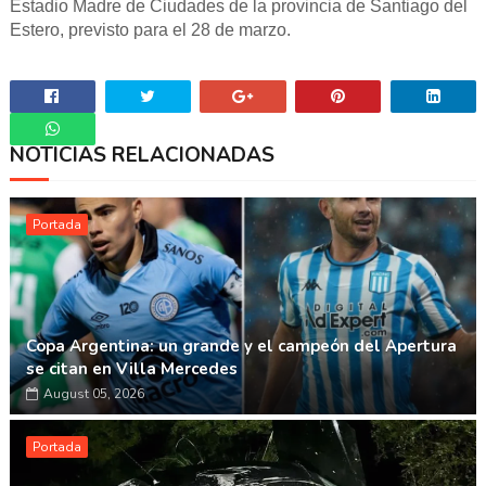
Estadio Madre de Ciudades de la provincia de Santiago del
Estero, previsto para el 28 de marzo.
NOTICIAS RELACIONADAS
Whatsapp
Portada
Copa Argentina: un grande y el campeón del Apertura
se citan en Villa Mercedes
August 05, 2026
Portada