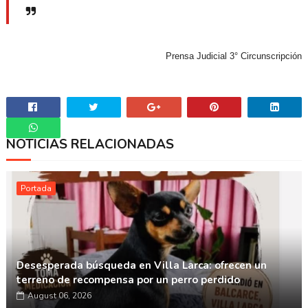
Prensa Judicial 3° Circunscripción
NOTICIAS RELACIONADAS
Whatsapp
Portada
Desesperada búsqueda en Villa Larca: ofrecen un
terreno de recompensa por un perro perdido
August 06, 2026