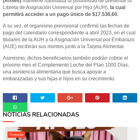
(Anses)
mantiene habilitada la posibilidad de presentar la
Libreta de Asignación Universal por Hijo (AUH),
la cual
permitirá acceder a un pago único de $17.536,60.
A su vez, el organismo previsional confirmó las fechas de
pago del calendario correspondiente a abril 2023, en el cual
titulares de la AUH y la Asignación Universal por Embarazo
(AUE) recibirán sus montos junto a la Tarjeta Alimentar.
Asimismo, dichos beneficiarios también podrán cobrar el
próximo mes el Complemento Leche del Plan 1000 Días,
una asistencia alimentaria que busca apoyar a
embarazadas y sus hijas e hijos en su crecimiento.
NOTICIAS RELACIONADAS
Whatsapp
Portada