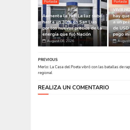
Portada
Portada
VIVIEND
Aumenta la luz: La luz sube
hay que
hasta un 30% en San Luis
a un pr
por los nuevos precios de la
de USD 
energía que fijó Nación
pago ini
August 08, 2026
August 
PREVIOUS
Merlo: La Casa del Poeta vibró con las batallas de ra
regional
REALIZA UN COMENTARIO