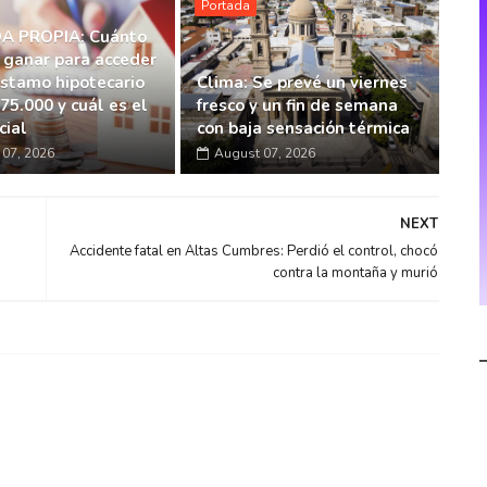
Portada
A PROPIA: Cuánto
 ganar para acceder
éstamo hipotecario
Clima: Se prevé un viernes
75.000 y cuál es el
fresco y un fin de semana
cial
con baja sensación térmica
07, 2026
August 07, 2026
NEXT
p
Accidente fatal en Altas Cumbres: Perdió el control, chocó
contra la montaña y murió