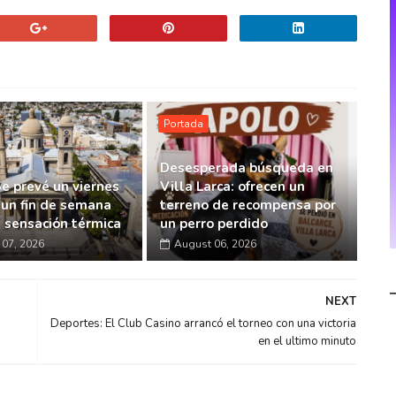
Portada
Desesperada búsqueda en
Se prevé un viernes
Villa Larca: ofrecen un
 un fin de semana
terreno de recompensa por
a sensación térmica
un perro perdido
07, 2026
August 06, 2026
NEXT
Deportes: El Club Casino arrancó el torneo con una victoria
en el ultimo minuto