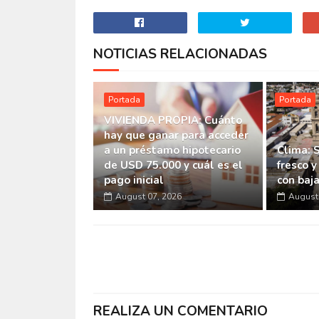
NOTICIAS RELACIONADAS
Portada
Portada
VIVIENDA PROPIA: Cuánto
hay que ganar para acceder
a un préstamo hipotecario
Clima: 
de USD 75.000 y cuál es el
fresco y
pago inicial
con baj
August 07, 2026
August 
REALIZA UN COMENTARIO