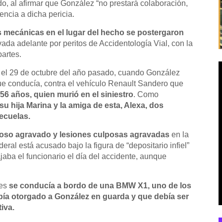
ado, al afirmar que González “no prestará colaboración,
encia a dicha pericia.
ias mecánicas en el lugar del hecho se postergaron
ada adelante por peritos de Accidentología Vial, con la
partes.
ió el 29 de octubre del año pasado, cuando González
e conducía, contra el vehículo Renault Sandero que
6 años, quien murió en el siniestro
. Como
su hija Marina y la amiga de esta, Alexa, dos
ecuelas.
poso agravado y lesiones culposas agravadas
en la
ederal está acusado bajo la figura de “depositario infiel”
ajaba el funcionario el día del accidente, aunque
res
se conducía a bordo de una BMW X1, uno de los
había otorgado a González en guarda y que
debía ser
iva.