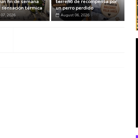
 un fin de semana
terreno de recompensa por
a sensación térmica
un perro perdido
07, 2026
August 06, 2026