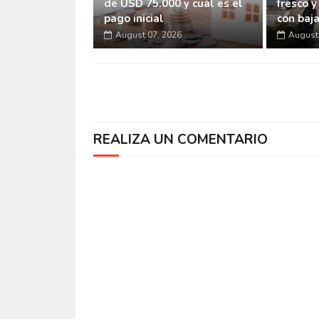
de USD 75.000 y cuál es el
fresco y
pago inicial
con baj
August 07, 2026
August 
REALIZA UN COMENTARIO