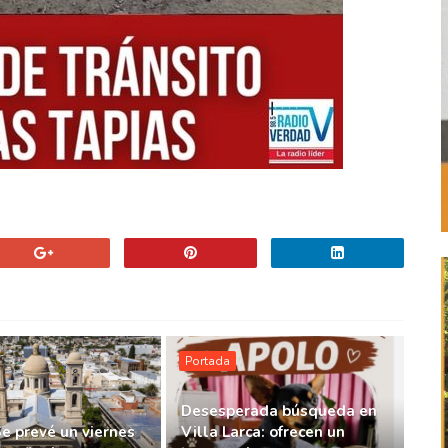
Portada
Desesperada búsqueda en
Se prevé un viernes
Villa Larca: ofrecen un