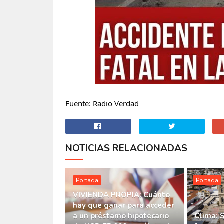
Fuente: Radio Verdad
NOTICIAS RELACIONADAS
Portada
Portada
VIVIENDA PROPIA: Cuánto
hay que ganar para acceder
a un préstamo hipotecario
Clima: 