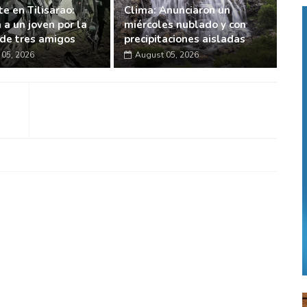
e en Tilisarao:
Clima: Anunciaron un
 a un joven por la
miércoles nublado y con
de tres amigos
precipitaciones aisladas
05, 2026
August 05, 2026