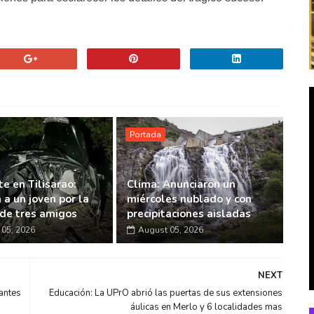
Portada
e en Tilisarao:
Clima: Anunciaron un
 a un joven por la
miércoles nublado y con
de tres amigos
precipitaciones aisladas
05, 2026
August 05, 2026
NEXT
 antes
Educación: La UPrO abrió las puertas de sus extensiones
áulicas en Merlo y 6 localidades mas