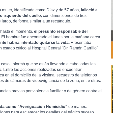
a mujer, identificada como Díaz y de 57 años, 
falleció a 
o izquierdo del cuello
, con dimensiones de tres 
largo, de forma similar a un rectángulo.
 hasta el momento, 
el presunto responsable del 
.
 El hombre fue encontrado el lunes por la mañana cerca 
e habría intentado quitarse la vida.
 Presentaba 
estado crítico al Hospital Central "Dr. Ramón Carrillo" 
el caso, informó que se están llevando a cabo todas las 
. Entre las acciones realizadas se encuentran 
ica en el domicilio de la víctima, secuestro de teléfonos 
es de cámaras de videovigilancia de la zona, entre otras.
cias previas por violencia familiar o de género contra el 
lada como "Averiguación Homicidio"
 de manera 
iones para esclarecer los detalles del trágico suceso.