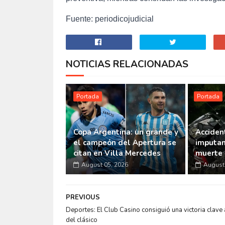
Fuente: periodicojudicial
NOTICIAS RELACIONADAS
Portada
Portada
Copa Argentina: un grande y
Accident
el campeón del Apertura se
imputan
citan en Villa Mercedes
muerte 
August 05, 2026
August 
PREVIOUS
Deportes: El Club Casino consiguió una victoria clave
del clásico