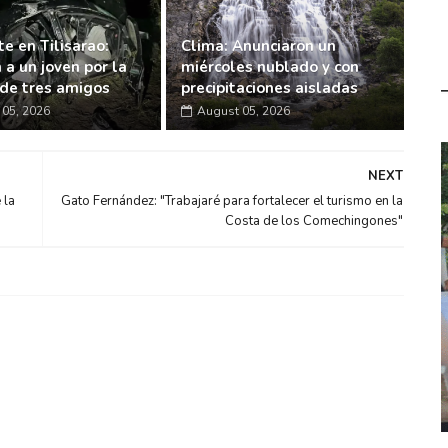
e en Tilisarao:
Clima: Anunciaron un
 a un joven por la
miércoles nublado y con
de tres amigos
precipitaciones aisladas
05, 2026
August 05, 2026
NEXT
 la
Gato Fernández: "Trabajaré para fortalecer el turismo en la
Costa de los Comechingones"