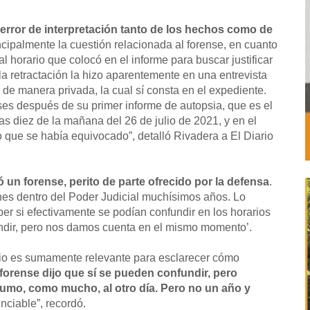
n error de interpretación tanto de los hechos como de
ncipalmente la cuestión relacionada al forense, en cuanto
al horario que colocó en el informe para buscar justificar
 la retractación la hizo aparentemente en una entrevista
 de manera privada, la cual sí consta en el expediente.
s después de su primer informe de autopsia, que es el
s diez de la mañana del 26 de julio de 2021, y en el
do que se había equivocado”, detalló Rivadera a El Diario
ó un forense, perito de parte ofrecido por la defensa
.
ones dentro del Poder Judicial muchísimos años. Lo
ber si efectivamente se podían confundir en los horarios
undir, pero nos damos cuenta en el mismo momento’.
io es sumamente relevante para esclarecer cómo
 forense dijo que sí se pueden confundir, pero
 sumo, como mucho, al otro día. Pero no un año y
nciable”, recordó.