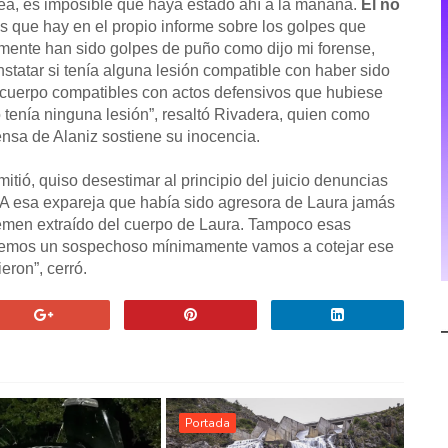
sea, es imposible que haya estado ahí a la mañana.
Él no
es que hay en el propio informe sobre los golpes que
emente han sido golpes de puño como dijo mi forense,
statar si tenía alguna lesión compatible con haber sido
su cuerpo compatibles con actos defensivos que hubiese
o tenía ninguna lesión”, resaltó Rivadera, quien como
nsa de Alaniz sostiene su inocencia.
itió, quiso desestimar al principio del juicio denuncias
 A esa expareja que había sido agresora de Laura jamás
 semen extraído del cuerpo de Laura. Tampoco esas
tenemos un sospechoso mínimamente vamos a cotejar ese
eron”, cerró.
Portada