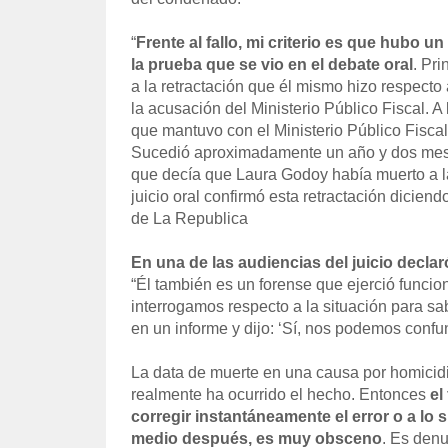
“
Frente al fallo, mi criterio es que hubo u
la prueba que se vio en el debate oral
. Pri
a la retractación que él mismo hizo respecto 
la acusación del Ministerio Público Fiscal. A
que mantuvo con el Ministerio Público Fiscal
Sucedió aproximadamente un año y dos mese
que decía que Laura Godoy había muerto a la
juicio oral confirmó esta retractación dicien
de La Republica
En una de las audiencias del juicio declar
“Él también es un forense que ejerció funci
interrogamos respecto a la situación para sa
en un informe y dijo: ‘Sí, nos podemos conf
La data de muerte en una causa por homicid
realmente ha ocurrido el hecho. Entonces
el
corregir instantáneamente el error o a lo
medio después, es muy obsceno
. Es denu