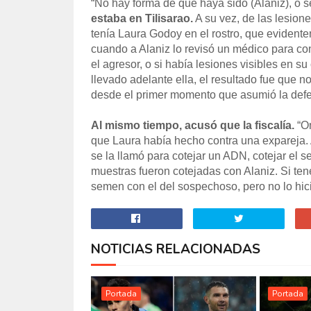
“No hay forma de que haya sido (Alaniz), o 
estaba en Tilisarao.
A su vez, de las lesion
tenía Laura Godoy en el rostro, que evident
cuando a Alaniz lo revisó un médico para con
el agresor, o si había lesiones visibles en 
llevado adelante ella, el resultado fue que n
desde el primer momento que asumió la defe
Al mismo tiempo, acusó que la fiscalía.
“Om
que Laura había hecho contra una expareja.
se la llamó para cotejar un ADN, cotejar el
muestras fueron cotejadas con Alaniz. Si 
semen con el del sospechoso, pero no lo hici
NOTICIAS RELACIONADAS
Portada
Portada