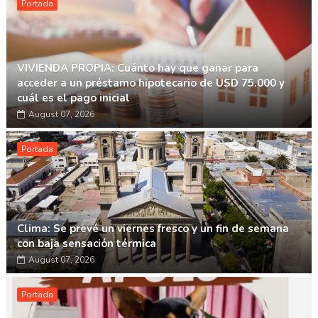
Portada
VIVIENDA PROPIA: Cuánto hay que ganar para
acceder a un préstamo hipotecario de USD 75.000 y
cuál es el pago inicial
August 07, 2026
Portada
Clima: Se prevé un viernes fresco y un fin de semana
con baja sensación térmica
August 07, 2026
Portada